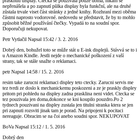
prasknutí display. Čtečka se používala pouze doma, nikam se
nepřenášela a po zapnutí půlka display byla funkční, ale na druhé
zůstala trvale viset část stránky z jedné knihy. Rozhraní mezi oběma
částmi naprosto vodorovné. nedovedu se představit, že by to mohlo
způsobit běžné používání čtečky. Vypadá to na soudní spor.
Doporučuji nekupovat.
Petr Vytlačil
Napsal 15:42 / 3. 2. 2016
Dobrý den, bohužel toto se může stát u E-ink displejů. Stávvá se to i
u Amazon Kindle. Jestli nejde o mechanické poškození z vaší
strany, tak se stále snažte o reklamaci.
petr
Napsal 14:58 / 15. 2. 2016
resim take zarucni reklamaci displey teto ctecky. Zarucni servis me
tez tvrdi ze doslo k mechanickemu poskozeni a ze je praskly displey
pritom pri pohledu na displey zadna prasklina neni videt. Ctecka se
tez pouzivala jen doma,dokonce se kni koupilo pouzdro.Po 2
tydnech pouzivani na displey zustala jen titulni stranka ktera se jen
pri zapnuti rozsviti jinak tam je porad. Na pripojeni k pocitaci
nereaguje. Obracim se na čoi anebo soudni spor. NEKUPOVAT
BoVa
Napsal 15:12 / 1. 5. 2016
Dobrý den