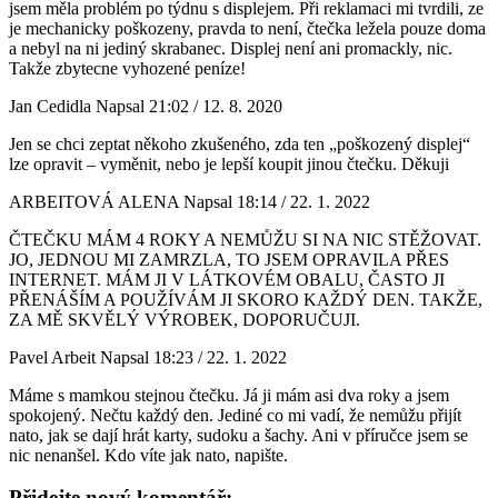
jsem měla problém po týdnu s displejem. Při reklamaci mi tvrdili, ze
je mechanicky poškozeny, pravda to není, čtečka ležela pouze doma
a nebyl na ni jediný skrabanec. Displej není ani promackly, nic.
Takže zbytecne vyhozené peníze!
Jan Cedidla
Napsal 21:02 / 12. 8. 2020
Jen se chci zeptat někoho zkušeného, zda ten „poškozený displej“
lze opravit – vyměnit, nebo je lepší koupit jinou čtečku. Děkuji
ARBEITOVÁ ALENA
Napsal 18:14 / 22. 1. 2022
ČTEČKU MÁM 4 ROKY A NEMŮŽU SI NA NIC STĚŽOVAT.
JO, JEDNOU MI ZAMRZLA, TO JSEM OPRAVILA PŘES
INTERNET. MÁM JI V LÁTKOVÉM OBALU, ČASTO JI
PŘENÁŠÍM A POUŽÍVÁM JI SKORO KAŽDÝ DEN. TAKŽE,
ZA MĚ SKVĚLÝ VÝROBEK, DOPORUČUJI.
Pavel Arbeit
Napsal 18:23 / 22. 1. 2022
Máme s mamkou stejnou čtečku. Já ji mám asi dva roky a jsem
spokojený. Nečtu každý den. Jediné co mi vadí, že nemůžu přijít
nato, jak se dají hrát karty, sudoku a šachy. Ani v příručce jsem se
nic nenanšel. Kdo víte jak nato, napište.
Přidejte nový komentář: