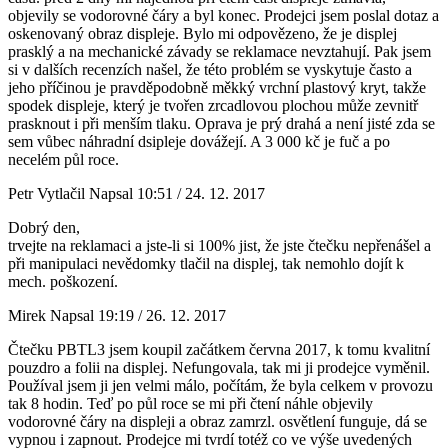
objevily se vodorovné čáry a byl konec. Prodejci jsem poslal dotaz a
oskenovaný obraz displeje. Bylo mi odpovězeno, že je displej
prasklý a na mechanické závady se reklamace nevztahují. Pak jsem
si v dalších recenzích našel, že této problém se vyskytuje často a
jeho příčinou je pravděpodobně měkký vrchní plastový kryt, takže
spodek displeje, který je tvořen zrcadlovou plochou může zevnitř
prasknout i při menším tlaku. Oprava je prý drahá a není jisté zda se
sem vůbec náhradní dsipleje dovážejí. A 3 000 kč je fuč a po
necelém půl roce.
Petr Vytlačil
Napsal 10:51 / 24. 12. 2017
Dobrý den,
trvejte na reklamaci a jste-li si 100% jist, že jste čtečku nepřenášel a
při manipulaci nevědomky tlačil na displej, tak nemohlo dojít k
mech. poškození.
Mirek
Napsal 19:19 / 26. 12. 2017
Čtečku PBTL3 jsem koupil začátkem června 2017, k tomu kvalitní
pouzdro a folii na displej. Nefungovala, tak mi ji prodejce vyměnil.
Používal jsem ji jen velmi málo, počítám, že byla celkem v provozu
tak 8 hodin. Teď po půl roce se mi při čtení náhle objevily
vodorovné čáry na displeji a obraz zamrzl. osvětlení funguje, dá se
vypnou i zapnout. Prodejce mi tvrdí totéž co ve výše uvedených