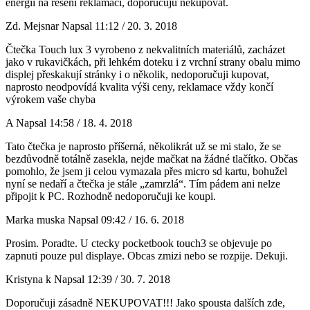
energii na řešení reklamací, doporučuju nekupovat.
Zd. Mejsnar
Napsal 11:12 / 20. 3. 2018
Čtečka Touch lux 3 vyrobeno z nekvalitních materiálů, zacházet
jako v rukavičkách, při lehkém doteku i z vrchní strany obalu mimo
displej přeskakují stránky i o několik, nedoporučuji kupovat,
naprosto neodpovídá kvalita výši ceny, reklamace vždy končí
výrokem vaše chyba
A
Napsal 14:58 / 18. 4. 2018
Tato čtečka je naprosto příšerná, několikrát už se mi stalo, že se
bezdůvodně totálně zasekla, nejde mačkat na žádné tlačítko. Občas
pomohlo, že jsem ji celou vymazala přes micro sd kartu, bohužel
nyní se nedaří a čtečka je stále „zamrzlá“. Tím pádem ani nelze
připojit k PC. Rozhodně nedoporučuji ke koupi.
Marka muska
Napsal 09:42 / 16. 6. 2018
Prosim. Poradte. U ctecky pocketbook touch3 se objevuje po
zapnuti pouze pul displaye. Obcas zmizi nebo se rozpije. Dekuji.
Kristyna k
Napsal 12:39 / 30. 7. 2018
Doporučuji zásadně NEKUPOVAT!!! Jako spousta dalších zde,