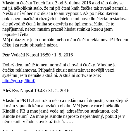
Vlastním čtečku Touch Lux 3 od 5. dubna 2016 a od této doby se
mi již několikrát stalo, že mi při čtení knih čtečka tak zvaně zamrzla.
Nešlo s ní vůbec nic dělat a to ani vypnout. Až po několikerém
pokusném mačkání různých tlačítek se mi povedlo čtečku restartovat
ale původně čtená kniha se otevřela na úplném začátku. Je to
nepříjemné, neboť musím pracně hledat stránku kterou jsem
naposled četla.
Můj dotaz zní: je to normální nebo mám čtečku reklamovat? Předem
děkuji za radu případně názor.
Petr Vytlačil
Napsal 16:50 / 1. 5. 2016
Dobrý den, určitě to není normální chování čtečky. Vhodné je
čtečku reklamovat. Případně zkusit nainstalovat novější verzi
systému jestli nemáte aktuální. Aktuální software zde:
http://goo.gl/tltur0
Aleš Rys
Napsal 19:48 / 31. 5. 2016
Vlastním PBTL3 asi rok a něco a nedám na ní dopustit, samozřejmě
ji mám v praktickém a hezkém obalu. Měl jsem v ruce i několik
Kindlů a PB u mne jasně vede mj. adresářovou strukturou, což
Kindle neumí. Za mne je Kindle naprosto nepřehledný, pokud je v
něm eknih v řádu stovek až tisíců……