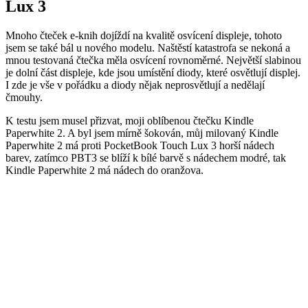
Lux 3
Mnoho čteček e-knih dojíždí na kvalitě osvícení displeje, tohoto
jsem se také bál u nového modelu. Naštěstí katastrofa se nekoná a
mnou testovaná čtečka měla osvícení rovnoměrné. Největší slabinou
je dolní část displeje, kde jsou umístění diody, které osvětlují displej.
I zde je vše v pořádku a diody nějak neprosvětlují a nedělají
čmouhy.
K testu jsem musel přizvat, moji oblíbenou čtečku Kindle
Paperwhite 2. A byl jsem mírně šokován, můj milovaný Kindle
Paperwhite 2 má proti PocketBook Touch Lux 3 horší nádech
barev, zatímco PBT3 se blíží k bílé barvě s nádechem modré, tak
Kindle Paperwhite 2 má nádech do oranžova.