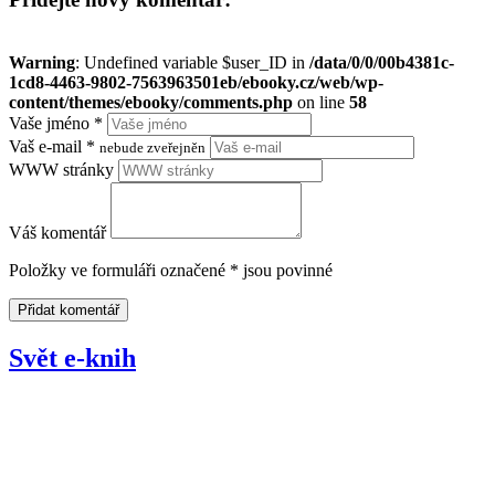
Warning
: Undefined variable $user_ID in
/data/0/0/00b4381c-
1cd8-4463-9802-7563963501eb/ebooky.cz/web/wp-
content/themes/ebooky/comments.php
on line
58
Vaše jméno
*
Vaš e-mail
*
nebude zveřejněn
WWW stránky
Váš komentář
Položky ve formuláři označené * jsou povinné
Svět e-knih