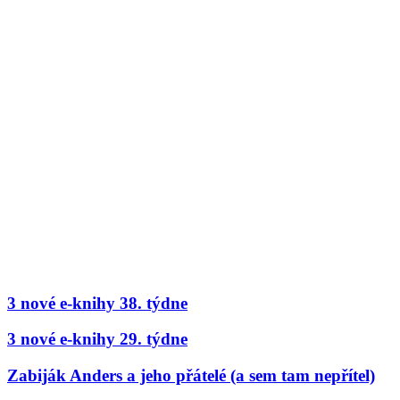
3 nové e-knihy 38. týdne
3 nové e-knihy 29. týdne
Zabiják Anders a jeho přátelé (a sem tam nepřítel)