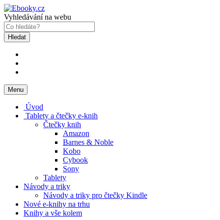
Vyhledávání na webu
Hledat
Menu
Úvod
Tablety a čtečky e-knih
Čtečky knih
Amazon
Barnes & Noble
Kobo
Cybook
Sony
Tablety
Návody a triky
Návody a triky pro čtečky Kindle
Nové e-knihy na trhu
Knihy a vše kolem