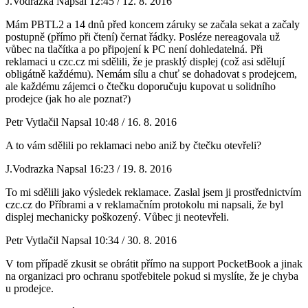
J.Vodrazka
Napsal 12:45 / 12. 8. 2016
Mám PBTL2 a 14 dnů před koncem záruky se začala sekat a začaly
postupně (přímo při čtení) černat řádky. Posléze nereagovala už
vůbec na tlačítka a po připojení k PC není dohledatelná. Při
reklamaci u czc.cz mi sdělili, že je prasklý displej (což asi sdělují
obligátně každému). Nemám sílu a chuť se dohadovat s prodejcem,
ale každému zájemci o čtečku doporučuju kupovat u solidního
prodejce (jak ho ale poznat?)
Petr Vytlačil
Napsal 10:48 / 16. 8. 2016
A to vám sdělili po reklamaci nebo aniž by čtečku otevřeli?
J.Vodrazka
Napsal 16:23 / 19. 8. 2016
To mi sdělili jako výsledek reklamace. Zaslal jsem ji prostřednictvím
czc.cz do Příbrami a v reklamačním protokolu mi napsali, že byl
displej mechanicky poškozený. Vůbec ji neotevřeli.
Petr Vytlačil
Napsal 10:34 / 30. 8. 2016
V tom případě zkusit se obrátit přímo na support PocketBook a jinak
na organizaci pro ochranu spotřebitele pokud si myslíte, že je chyba
u prodejce.