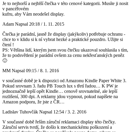
Je to nejhorší a nejblší čtečka v této cenové kategorii. Musíte ji nosit
v pancéřovém
kufru, aby Vám neodešel display.
Adam
Napsal 20:18 / 1. 11. 2015
Čtečka je parádní, jasně že display (jakýkoliv) potřebuje ochranu -
chce to v klidu si k ní vybrat hezké a praktické pouzdro. Užijte si
čtení !
PS: Většina lidí, kterým jsem svou čtečku ukazoval souhlasila s tím,
že to podsvětlení je parádní ovšem za cenu nekřesťanských peněz
🙂
MM
Napsal 09:15 / 8. 1. 2016
v současné době je k dispozici od Amazonu Kindle Paper White 3.
Pokud srovnam 3. řadu PB Touch lux s třetí řadou… K PW je
jednoznačně lepší opět Kindle… cenově srovnatelné, ale lepší
rozlišení, 300 dpi. A reklamy jdou vypnout, pokud napíšete na
Amazon podporu, že jste z ČR…
Ladislav Tuhovčák
Napsal 12:54 / 3. 2. 2016
V současné době řeším záruční reklamaci display této čtečky.
Záruční servis tvrdí, že došlo k mechanickému poškození a