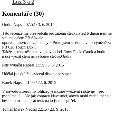
Lux 3 a 2
Komentáře (30)
Ondra
Napsal 07:52 / 3. 6. 2015
Tato recenze mě přesvědčila pro změnu čtečky.Před týdnem jsem se
stal majitelem PB 624,ale
opravdu nasvícení velmi chybí.Proto jsem se domluvil o výměně za
PB 626 Touch Lux 3.
Takže se moc těším na vlajkovou loď firmy PocketBook a budu
moci využít čtení na výborné čtečce.Ondra
Petr Vytlačil
Napsal 13:59 / 5. 6. 2015
Udělal jste dobře osvícení displeje je super.
Borek
Napsal 21:00 / 22. 6. 2015
V návodu inzerují „Prohlížeč je možné využívat i aktivně – pro
psaní mailů,“ Ale jak zobrazit klávesnici, abych mohl zadat jméno a
heslo do mailu a psát text, na to jsem nepřišel.
Tomáš Marek
Napsal 22:15 / 23. 9. 2015