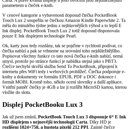
Carta. A právě kvalita displeje a jeho osvícení jsou nejdůležitějším
parametrem u čteček e-knih.
V cenové kategorie a vybavenosti doposud čtečka PocketBook
Touch Lux 2 soupeřila se čtečkou Amazon Kindle Paperwhite 2. Ta
měla do minulého týdne jednu z nejhlavnějších výhod a to lepší E
Ink displej. PocketBook Touch Lux 2 totiž doposud disponovala
pouze E Ink displejem technologie Pearl.
Ok, karty jsou tedy rozdány, tak se pojďme v rychlosti podívat, co
čtečka nabízí a pak se vrhneme na srovnání toho nejdůležitějšího.
Popisovat všechny funkce co tato nová čtečka e-knih nabízí, nemá
smysl, protože po stránce funkcí je nabídka stejná jako s PBT3.
Čtečce nechybí skvělá služba Send To PocketBook, připojení k
internetu přes WiFi tedy i webových prohlížeč. Čtečka podporuje e-
knihy a dokumenty ve formátu EPUB, PDF a DOC dokonce i
formát MOBI. Kromě toho, někdo ocení slovníky a další aplikace.
Vnitřní paměť čtečky je 4GB a lze ji rozšířit MicroSD kartou, kterou
vložíte do slotu.
Displej PocketBooku Lux 3
Jak už jsem zmínil,
PocketBook Touch Lux 3 disponuje 6“ E Ink
HD displejem s nejnovější technologií Carta
. Díky HD je
rozlišení 1024×758, a hustota pixelů 212 PPI
. Zajisté čtečce