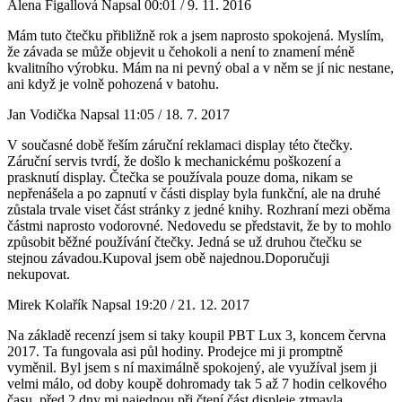
Alena Figallová
Napsal 00:01 / 9. 11. 2016
Mám tuto čtečku přibližně rok a jsem naprosto spokojená. Myslím,
že závada se může objevit u čehokoli a není to znamení méně
kvalitního výrobku. Mám na ni pevný obal a v něm se jí nic nestane,
ani když je volně pohozená v batohu.
Jan Vodička
Napsal 11:05 / 18. 7. 2017
V současné době řeším záruční reklamaci display této čtečky.
Záruční servis tvrdí, že došlo k mechanickému poškození a
prasknutí display. Čtečka se používala pouze doma, nikam se
nepřenášela a po zapnutí v části display byla funkční, ale na druhé
zůstala trvale viset část stránky z jedné knihy. Rozhraní mezi oběma
částmi naprosto vodorovné. Nedovedu se představit, že by to mohlo
způsobit běžné používání čtečky. Jedná se už druhou čtečku se
stejnou závadou.Kupoval jsem obě najednou.Doporučuji
nekupovat.
Mirek Kolařík
Napsal 19:20 / 21. 12. 2017
Na základě recenzí jsem si taky koupil PBT Lux 3, koncem června
2017. Ta fungovala asi půl hodiny. Prodejce mi ji promptně
vyměnil. Byl jsem s ní maximálně spokojený, ale využíval jsem ji
velmi málo, od doby koupě dohromady tak 5 až 7 hodin celkového
času. před 2 dny mi najednou při čtení část displeje ztmavla,