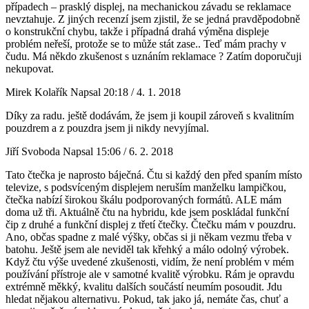
případech – prasklý displej, na mechanickou závadu se reklamace
nevztahuje. Z jiných recenzí jsem zjistil, že se jedná pravděpodobně
o konstrukční chybu, takže i případná drahá výměna displeje
problém neřeší, protože se to může stát zase.. Teď mám prachy v
čudu. Má někdo zkušenost s uznáním reklamace ? Zatím doporučuji
nekupovat.
Mirek Kolařík
Napsal 20:18 / 4. 1. 2018
Díky za radu. ještě dodávám, že jsem ji koupil zároveň s kvalitním
pouzdrem a z pouzdra jsem ji nikdy nevyjímal.
Jiří Svoboda
Napsal 15:06 / 6. 2. 2018
Tato čtečka je naprosto báječná. Čtu si každý den před spaním místo
televize, s podsvíceným displejem neruším manželku lampičkou,
čtečka nabízí širokou škálu podporovaných formátů. ALE mám
doma už tři. Aktuálně čtu na hybridu, kde jsem poskládal funkční
čip z druhé a funkční displej z třetí čtečky. Čtečku mám v pouzdru.
Ano, občas spadne z malé výšky, občas si ji někam vezmu třeba v
batohu. Ještě jsem ale neviděl tak křehký a málo odolný výrobek.
Když čtu výše uvedené zkušenosti, vidím, že není problém v mém
používání přístroje ale v samotné kvalitě výrobku. Rám je opravdu
extrémně měkký, kvalitu dalších součástí neumím posoudit. Jdu
hledat nějakou alternativu. Pokud, tak jako já, nemáte čas, chuť a