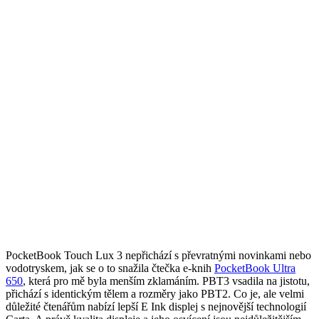
PocketBook Touch Lux 3 nepřichází s převratnými novinkami nebo
vodotryskem, jak se o to snažila čtečka e-knih
PocketBook Ultra
650
, která pro mě byla menším zklamáním. PBT3 vsadila na jistotu,
přichází s identickým tělem a rozměry jako PBT2. Co je, ale velmi
důležité čtenářům nabízí lepší E Ink displej s nejnovější technologií