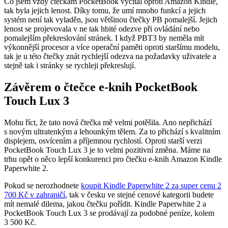
Co jsem vždy čtečkám PocketBook vyčítal oproti Amazon Kindle,
tak byla jejich lenost. Díky tomu, že umí mnoho funkcí a jejich
systém není tak vyladěn, jsou většinou čtečky PB pomalejší. Jejich
lenost se projevovala v ne tak hbité odezve při ovládání nebo
pomalejším překreslování stránek. I když PBT3 by neměla mít
výkonnější procesor a více operační paměti oproti staršímu modelu,
tak je u této čtečky znát rychlejší odezva na požadavky uživatele a
stejně tak i stránky se rychleji překreslují.
Závěrem o čtečce e-knih PocketBook
Touch Lux 3
Mohu říct, že tato nová čtečka mě velmi potěšila. Ano nepřichází
s novým ultratenkým a lehounkým tělem. Za to přichází s kvalitním
displejem, osvícením a příjemnou rychlostí. Oproti starší verzi
PocketBook Touch Lux 3 je to velmi pozitivní změna. Máme na
trhu opět o něco lepší konkurenci pro čtečku e-knih Amazon Kindle
Paperwhite 2.
Pokud se nerozhodnete
koupit Kindle Paperwhite 2 za super cenu 2
700 Kč v zahraničí
, tak v česku ve stejné cenové kategorii budete
mít nemalé dilema, jakou čtečku pořídit. Kindle Paperwhite 2 a
PocketBook Touch Lux 3 se prodávají za podobné peníze, kolem
3 500 Kč.