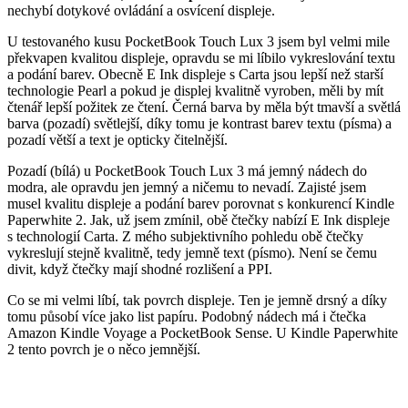
nechybí dotykové ovládání a osvícení displeje.
U testovaného kusu PocketBook Touch Lux 3 jsem byl velmi mile
překvapen kvalitou displeje, opravdu se mi líbilo vykreslování textu
a podání barev. Obecně E Ink displeje s Carta jsou lepší než starší
technologie Pearl a pokud je displej kvalitně vyroben, měli by mít
čtenář lepší požitek ze čtení. Černá barva by měla být tmavší a světlá
barva (pozadí) světlejší, díky tomu je kontrast barev textu (písma) a
pozadí větší a text je opticky čitelnější.
Pozadí (bílá) u PocketBook Touch Lux 3 má jemný nádech do
modra, ale opravdu jen jemný a ničemu to nevadí. Zajisté jsem
musel kvalitu displeje a podání barev porovnat s konkurencí Kindle
Paperwhite 2. Jak, už jsem zmínil, obě čtečky nabízí E Ink displeje
s technologií Carta. Z mého subjektivního pohledu obě čtečky
vykreslují stejně kvalitně, tedy jemně text (písmo). Není se čemu
divit, když čtečky mají shodné rozlišení a PPI.
Co se mi velmi líbí, tak povrch displeje. Ten je jemně drsný a díky
tomu působí více jako list papíru. Podobný nádech má i čtečka
Amazon Kindle Voyage a PocketBook Sense. U Kindle Paperwhite
2 tento povrch je o něco jemnější.